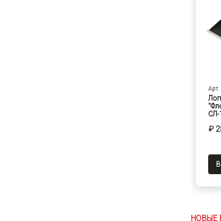
Арт.
Лоп
"Фл
СЛ-
₽ 2
В
НОВЫЕ 