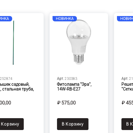
ИНКА
НОВИНКА
НОВИН
252874
Арт.
230383
Арт.
2
ышек садовый,
Фитолампа "Эра",
Реше
, стальная труба,
14W-RB-E27
"Сетка
00,00
₽ 575,00
₽ 45
 Корзину
В Корзину
В 