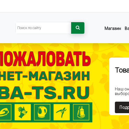
Магазин
В
Това
Наш он
выборо
Подр