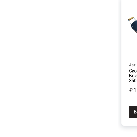
Арт.
Ско
Вок
350
₽ 1
В