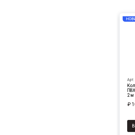
НОВ
Арт.
Кол
ПВХ
2 м
₽ 1
В