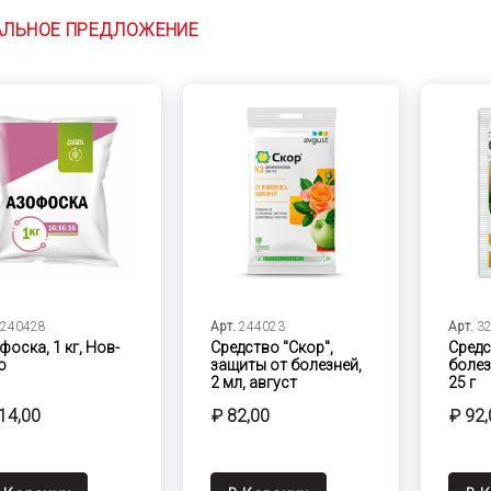
АЛЬНОЕ ПРЕДЛОЖЕНИЕ
240428
Арт.
244023
Арт.
3
фоска, 1 кг, Нов-
Средство "Скор",
Средс
о
защиты от болезней,
болез
2 мл, август
25 г
14,00
₽ 82,00
₽ 92,