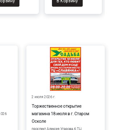
Корзину
В Корзину
В Ко
2 июля 2026 г.
Торжественное открытие
магазина 18 июля в г. Старом
2026
Осколе
проспект Алексея Угарова,6 ТЦ