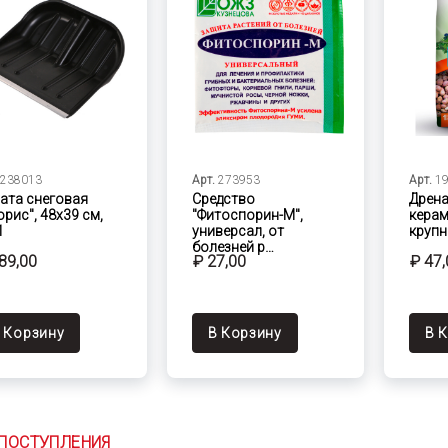
238013
Арт.
273953
Арт.
1
ата снеговая
Средство
Дрена
орис", 48х39 см,
"Фитоспорин-М",
керам
1
универсал, от
крупн
болезней р…
89,00
₽ 27,00
₽ 47,
 Корзину
В Корзину
В 
ПОСТУПЛЕНИЯ