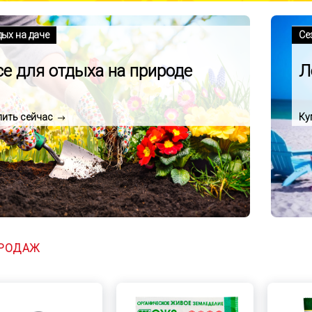
дых на даче
Се
се для отдыха на природе
Л
пить сейчас
Ку
ПРОДАЖ