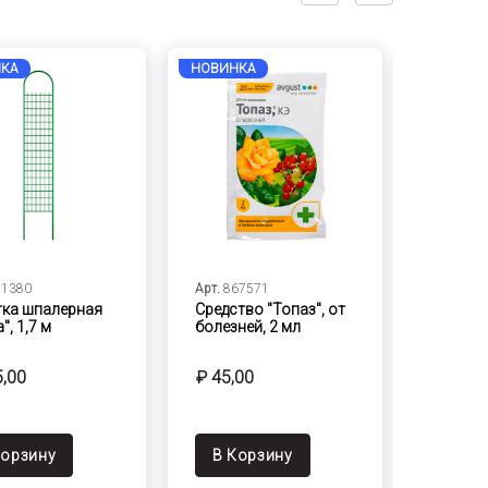
КА
НОВИНКА
НОВИНК
11380
Арт.
867571
Арт.
222
тка шпалерная
Средство "Топаз", от
Парник
", 1,7 м
болезней, 2 мл
урожай"
5,00
₽ 45,00
₽ 975,
Корзину
В Корзину
В Ко