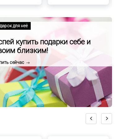
дарок для неё
спей купить подарки себе и
воим близким!
пить сейчас