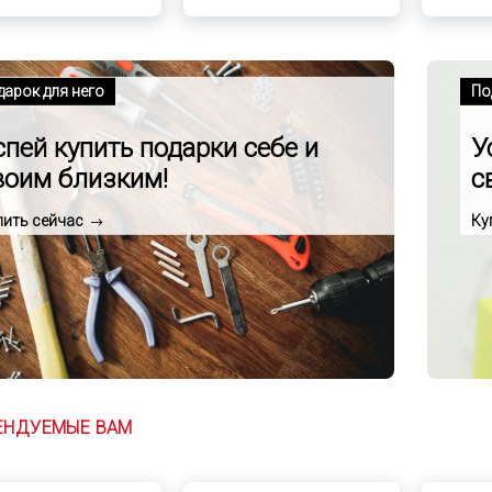
дарок для него
По
спей купить подарки себе и
У
воим близким!
с
пить сейчас
Ку
ЕНДУЕМЫЕ ВАМ