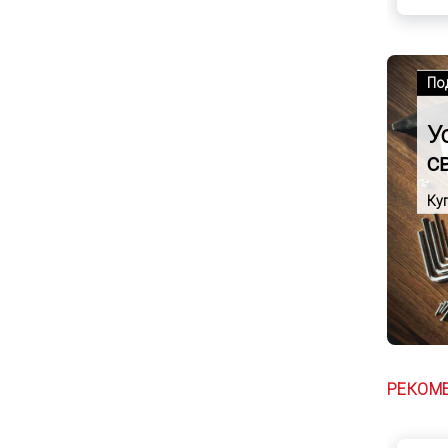
По
У
с
Ку
РЕКОМ