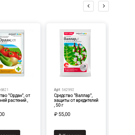
26821
Арт.
562992
Арт.
230
тво "Ордан", от
Средство "Валлар",
Светод
ней растений ,
защиты от вредителей
TDM, T8
, 50 г
G13 "Ф
00
₽ 55,00
₽ 495,