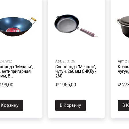
247832
Арт.
213136
Арт.
2
ворода "Мерали",
Сковорода "Мерали",
Казан
, антипригарная,
чугун, 260 мм СЧКДу -
чугун,
 мм, В…
260
199,00
₽ 1955,00
₽ 27
 Корзину
В Корзину
В 