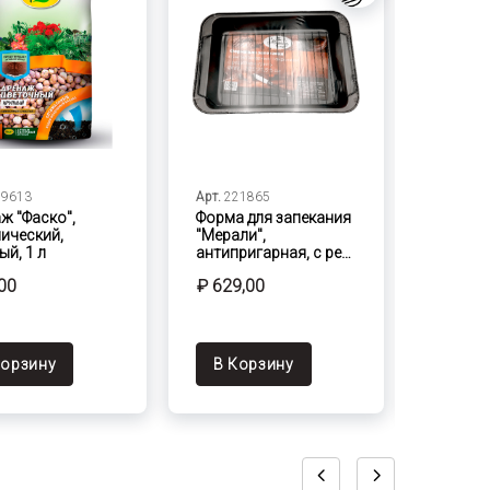
99613
Арт.
221865
Арт.
192
ж "Фаско",
Форма для запекания
Чайник 
ический,
"Мерали",
ЧН25-01
ый, 1 л
антипригарная, с ре…
2,5 л
00
₽ 629,00
₽ 1059
Корзину
В Корзину
В Ко