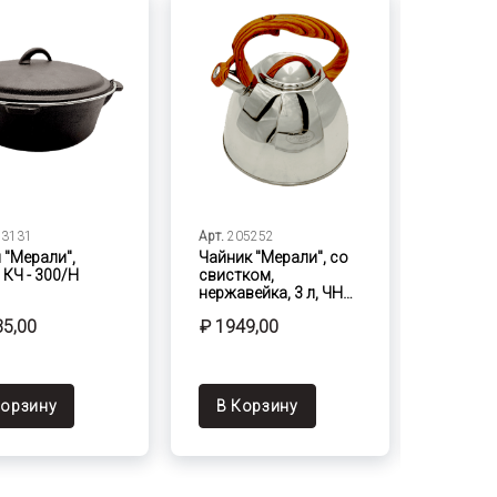
13131
Арт.
205252
Арт.
215
 "Мерали",
Чайник "Мерали", со
Кастрю
 КЧ - 300/Н
свистком,
Толедо,
нержавейка, 3 л, ЧН…
4,8 л
35,00
₽ 1949,00
₽ 2579
Корзину
В Корзину
В Ко