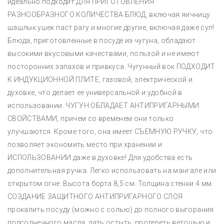
идеально подходит ДЛЯ ПРИГОТОВЛЕНИЯ
РАЗНООБРАЗНОГО КОЛИЧЕСТВА БЛЮД, включая яичницу
шашлык ушек паст рагу и многие другие, включая даже суп!
Блюда, приготовленные в посуде из чугуна, обладают
высокими вкусовыми качествами, пользой и не имеют
посторонних запахов и привкуса. Чугунный вок ПОДХОДИТ
К ИНДУКЦИОННОЙ ПЛИТЕ, газовой, электрической и
духовке, что делает ее универсальной и удобной в
использовании. ЧУГУН ОБЛАДАЕТ АНТИПРИГАРНЫМИ
СВОЙСТВАМИ, причем со временем они только
улучшаются. Кроме того, она имеет СЪЕМНУЮ РУЧКУ, что
позволяет экономить место при хранении и
ИСПОЛЬЗОВАНИИ даже в духовке! Для удобства есть
дополнительная ручка. Легко использовать на мангале или
открытом огне. Высота борта 8,5 см. Толщина стенки 4 мм.
СОЗДАНИЕ ЗАЩИТНОГО АНТИПРИГАРНОГО СЛОЯ
прокалить посуду (можно с солью) до полного выгорания
подсолнечного масла. дать остыть, протереть ветошью и