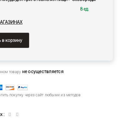
8 ед.
МАГАЗИНАХ
 в корзину
не осуществляется
анном товару
тить покупку через сайт любыми из методов
 :