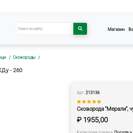
Магазин
В
ищи
Сковороды
КДу - 260
Арт.
213136
Сковорода "Мерали", ч
₽ 1955,00
Категория товара:
Посуда >