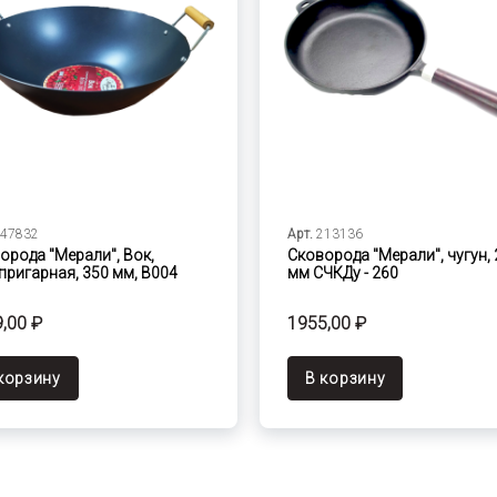
47832
Арт.
213136
орода "Мерали", Вок,
Сковорода "Мерали", чугун, 
пригарная, 350 мм, В004
мм СЧКДу - 260
,00 ₽
1955,00 ₽
корзину
В корзину