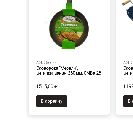
Арт.
256677
Арт.
2
Сковорода "Мерали",
Сков
антипригарная, 280 мм, СМБр-28
анти
1515,00 ₽
1199
В корзину
В 