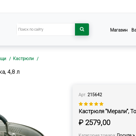
Магазин
В
ищи
Кастрюли
, 4,8 л
Арт.
215642
Кастрюля "Мерали", То
₽ 2579,00
Категория товара:
Посуда >