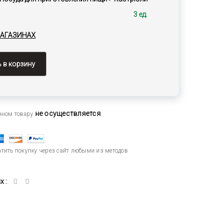
3 ед.
МАГАЗИНАХ
 в корзину
не осуществляется
анном товару
тить покупку через сайт любыми из методов
 :