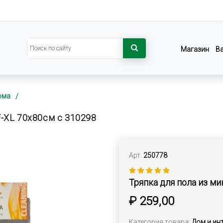
Магазин
В
ома
F-XL 70х80см с 310298
Арт.
250778
Тряпка для пола из м
₽ 259,00
Категория товара:
Дом и ин