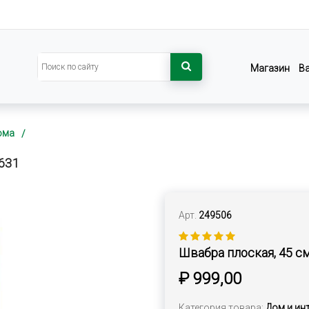
Магазин
В
ома
631
Арт.
249506
Швабра плоская, 45 см
₽ 999,00
Категория товара:
Дом и ин