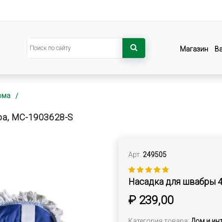
Магазин
В
ома
а, MC-1903628-S
Арт.
249505
Насадка для швабры 4
₽ 239,00
Категория товара:
Дом и ин