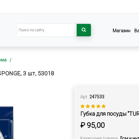
Магазин
В
ома
PONGE, 3 шт, 53018
Арт.
247533
Губка для посуды "TU
₽ 95,00
Категория товара:
Дом и ин