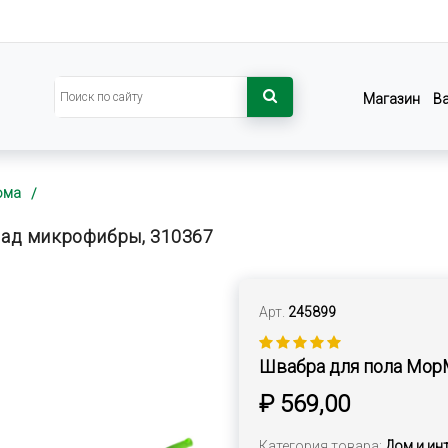
Магазин
В
ома
сад микрофибры, 310367
Арт.
245899
Швабра для пола MopM
₽ 569,00
Категория товара:
Дом и ин