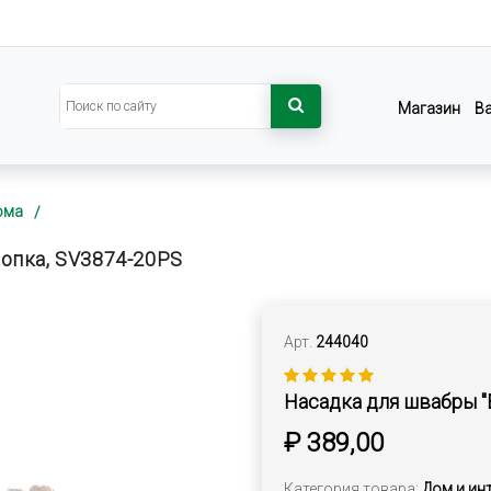
Магазин
В
ома
лопка, SV3874-20РS
Арт.
244040
Насадка для швабры "
₽ 389,00
Категория товара:
Дом и ин