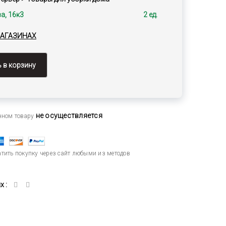
а, 16к3
2 ед.
МАГАЗИНАХ
 в корзину
не осуществляется
анном товару
тить покупку через сайт любыми из методов
 :