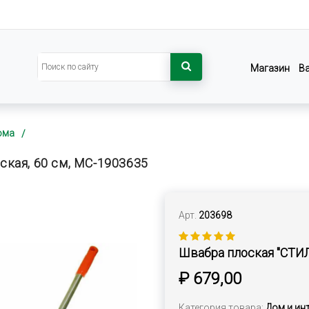
Магазин
В
ома
ская, 60 см, MC-1903635
Арт.
203698
Швабра плоская "СТИЛ
₽ 679,00
Категория товара:
Дом и ин