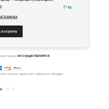
3Б
21 ед.
МАГАЗИНАХ
 в корзину
не осуществляется
анном товару
тить покупку через сайт любыми из методов
 :