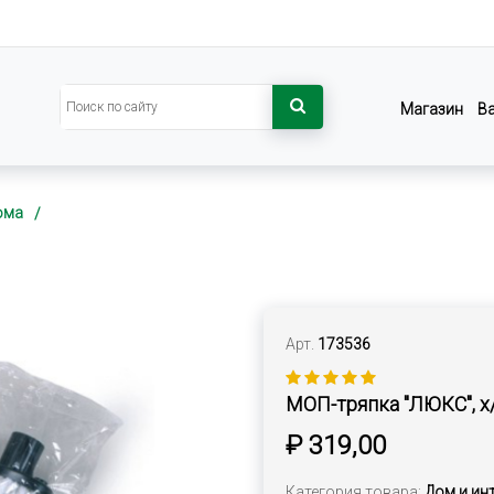
Магазин
В
ома
Арт.
173536
МОП-тряпка "ЛЮКС", х/
₽ 319,00
Категория товара:
Дом и ин