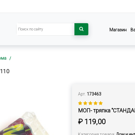
Магазин
В
ома
8110
Арт.
173463
МОП- тряпка "СТАНДАРТ
₽ 119,00
Категория товара:
Дом и ин