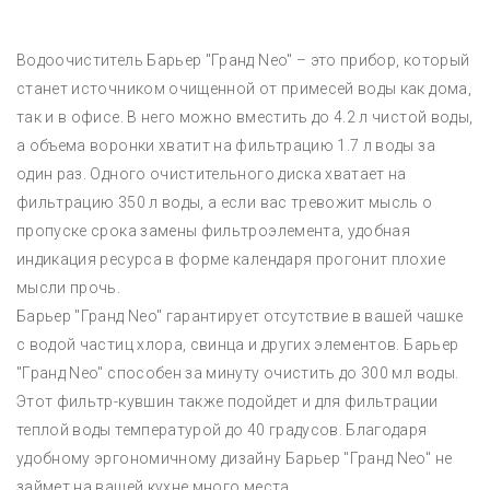
Водоочиститель Барьер "Гранд Neo" – это прибор, который
станет источником очищенной от примесей воды как дома,
так и в офисе. В него можно вместить до 4.2 л чистой воды,
а объема воронки хватит на фильтрацию 1.7 л воды за
один раз. Одного очистительного диска хватает на
фильтрацию 350 л воды, а если вас тревожит мысль о
пропуске срока замены фильтроэлемента, удобная
индикация ресурса в форме календаря прогонит плохие
мысли прочь.
Барьер "Гранд Neo" гарантирует отсутствие в вашей чашке
с водой частиц хлора, свинца и других элементов. Барьер
"Гранд Neo" способен за минуту очистить до 300 мл воды.
Этот фильтр-кувшин также подойдет и для фильтрации
теплой воды температурой до 40 градусов. Благодаря
удобному эргономичному дизайну Барьер "Гранд Neo" не
займет на вашей кухне много места.