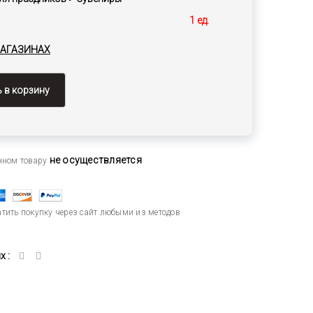
1 ед.
МАГАЗИНАХ
 в корзину
не осуществляется
анном товару
тить покупку через сайт любыми из методов
 :