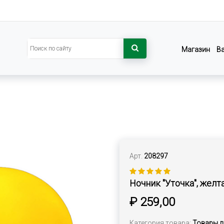
Магазин
В
Арт.
208297
Ночник "Уточка", желт
₽ 259,00
Категория товара:
Товары д