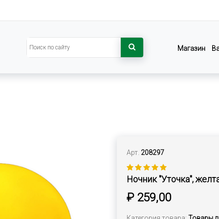
Магазин
В
Арт.
208297
Ночник "Уточка", желт
₽ 259,00
Категория товара:
Товары д