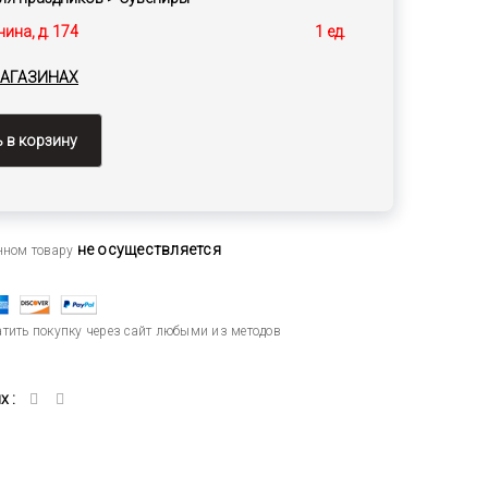
нина, д. 174
1 ед.
МАГАЗИНАХ
 в корзину
не осуществляется
анном товару
тить покупку через сайт любыми из методов
 :