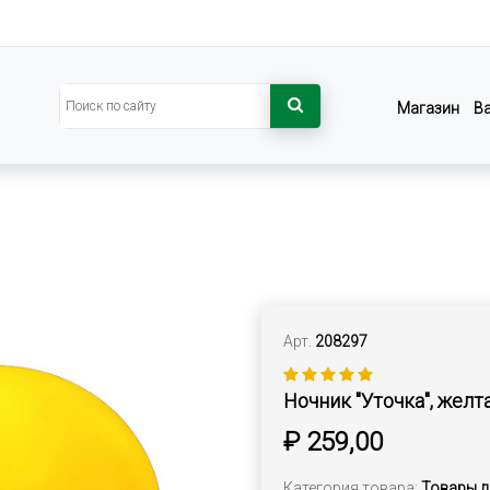
Магазин
В
Арт.
208297
Ночник "Уточка", желт
₽ 259,00
Категория товара:
Товары д