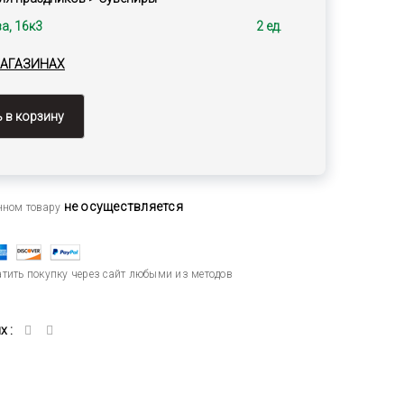
а, 16к3
2 ед.
МАГАЗИНАХ
 в корзину
не осуществляется
анном товару
тить покупку через сайт любыми из методов
 :