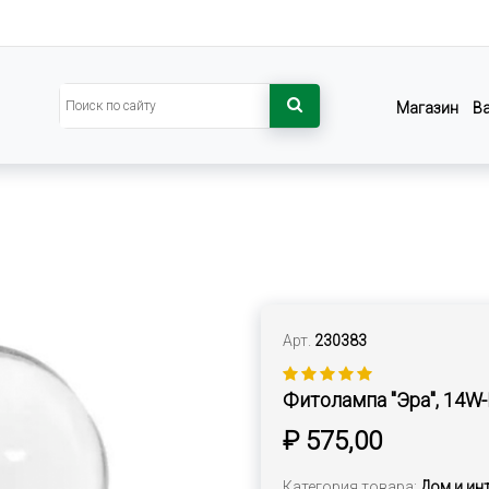
Магазин
В
Арт.
230383
Фитолампа "Эра", 14W
₽ 575,00
Категория товара:
Дом и ин