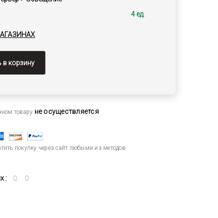
4 ед.
МАГАЗИНАХ
 в корзину
не осуществляется
анном товару
тить покупку через сайт любыми из методов
 :