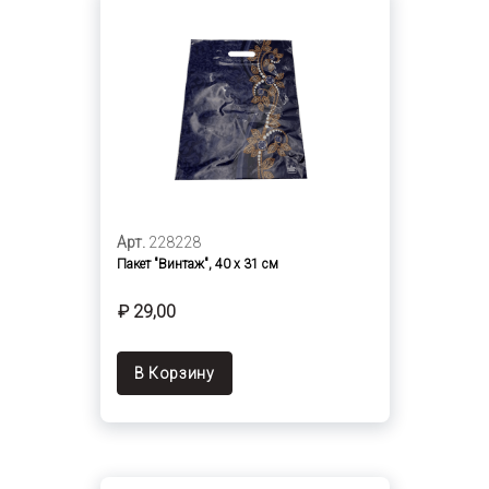
Арт.
228228
Пакет "Винтаж", 40 х 31 см
₽ 29,00
В Корзину