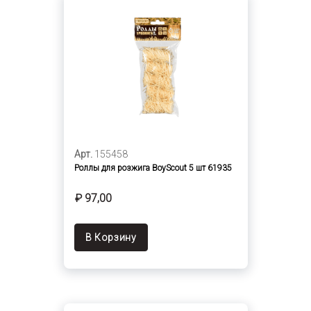
Арт.
155458
Роллы для розжига BoyScout 5 шт 61935
₽ 97,00
В Корзину