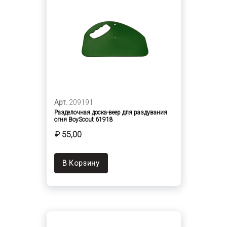
Арт.
209191
Разделочная доска-веер для раздувания
огня BoyScout 61918
₽ 55,00
В Корзину