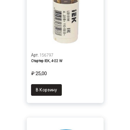
Арт.
156797
Стартер IEK, 4-22 W
₽ 25,00
В Корзину