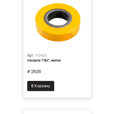
Арт.
143405
Изолента "ПВХ", желтая
₽ 29,00
В Корзину