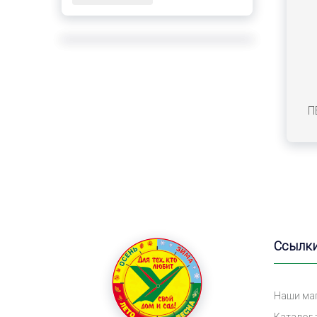
П
Ссылк
Наши ма