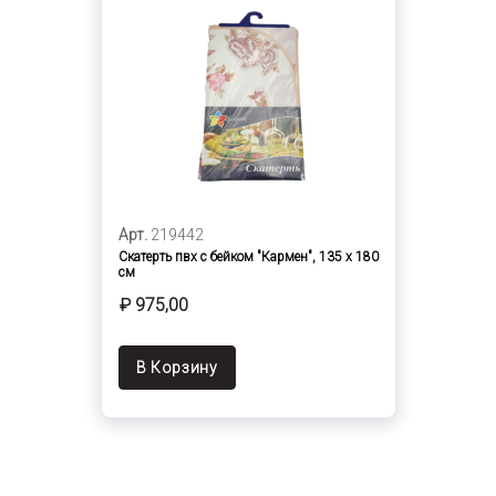
Арт.
219442
Скатерть пвх с бейком "Кармен", 135 х 180
см
₽ 975,00
В Корзину