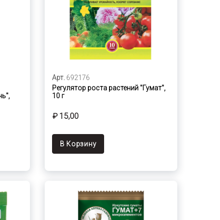
Арт.
692176
Регулятор роста растений "Гумат",
ь",
10 г
₽ 15,00
В Корзину