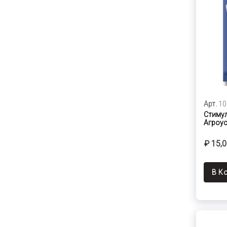
Арт.
10
Стимул
Агроусп
₽ 15,
В К