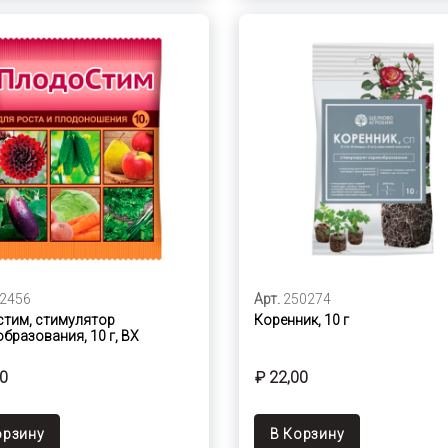
2456
Арт.
250274
тим, стимулятор
Коренник, 10 г
бразования, 10 г, ВХ
00
₽ 22,00
орзину
В Корзину