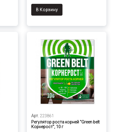
В Корзину
Арт.
223861
Регулятор роста корней "Green belt
Корнерост", 10 г