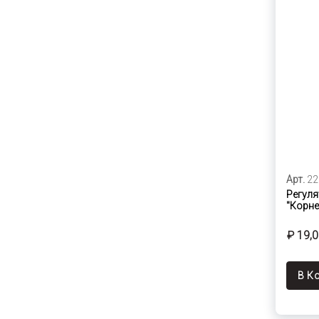
Арт.
22
Регуля
"Корней
₽ 19,
В К