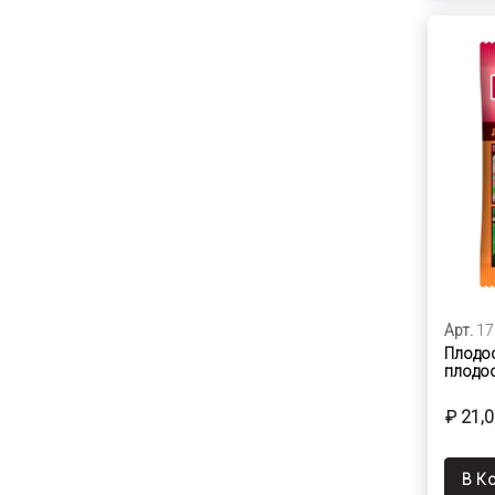
Арт.
17
Плодос
плодоо
₽ 21,
В К