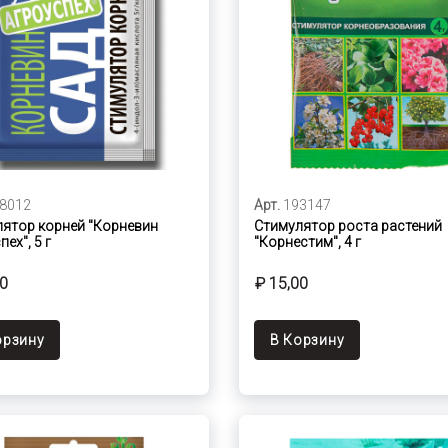
8012
Арт.
193147
ятор корней "Корневин
Стимулятор роста растений
ех", 5 г
"Корнестим", 4 г
00
₽ 15,00
орзину
В Корзину