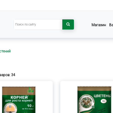
Магазин
В
стений
варов: 34