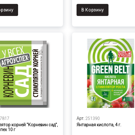
орзину
В Корзину
7817
Арт.
251390
ятор корней "Корневин сад",
Янтарная кислота, 4 г.
пех 10 г