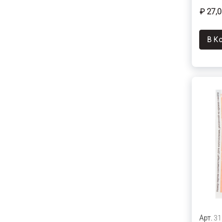
₽ 27,
В К
Арт.
31