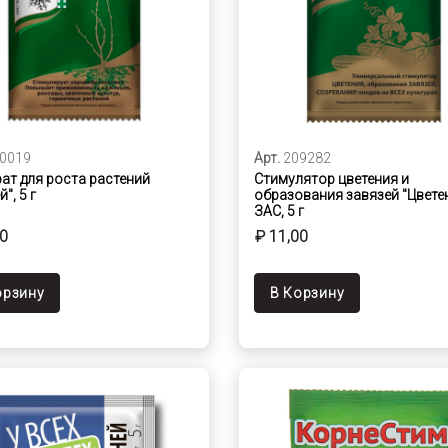
0019
Арт.
209282
ат для роста растений
Стимулятор цветения и
", 5 г
образования завязей "Цветен
ЗАС, 5 г
00
₽ 11,00
орзину
В Корзину