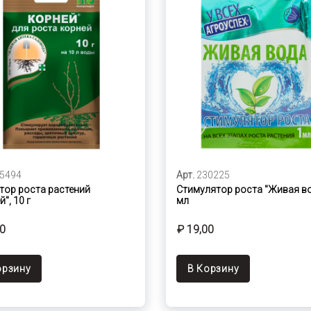
5494
Арт.
230225
тор роста растений
Стимулятор роста "Живая во
", 10 г
мл
00
₽ 19,00
орзину
В Корзину