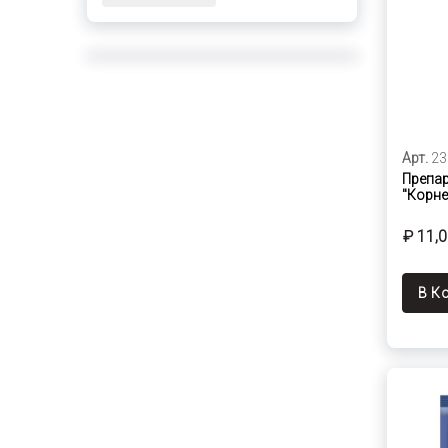
Арт.
23
Препар
"Корней
₽ 11,
В К