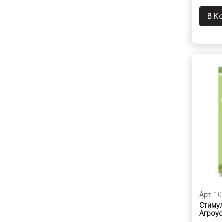
В К
Арт.
10
Стимул
Агроус