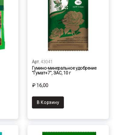
Арт.
43041
Гумино-минеральное удобрение
"Гумат+7", ЗАС, 10 г
₽ 16,00
В Корзину