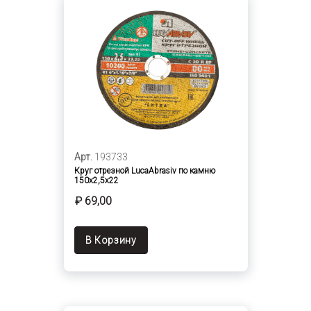
Арт.
193733
Круг отрезной LucaAbrasiv по камню
150х2,5х22
₽ 69,00
В Корзину