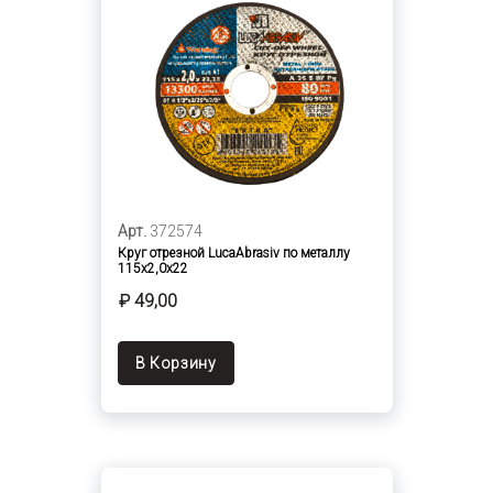
Арт.
372574
Круг отрезной LucaAbrasiv по металлу
115х2,0х22
₽ 49,00
В Корзину