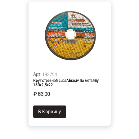
Арт.
193794
Круг отрезной LucaAbrasiv по металлу
150х2,5х22
₽ 83,00
В Корзину