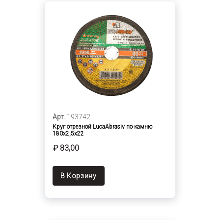
Арт.
193742
Круг отрезной LucaAbrasiv по камню
180х2,5х22
₽ 83,00
В Корзину