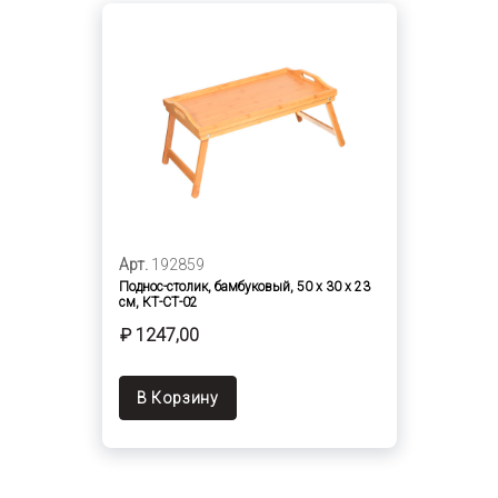
Арт.
192859
Поднос-столик, бамбуковый, 50 х 30 х 23
см, КТ-СТ-02
₽ 1247,00
В Корзину