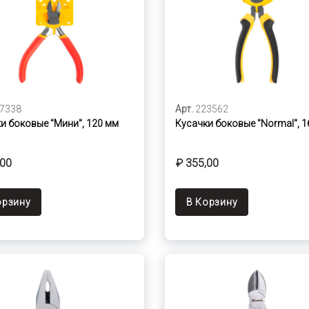
7338
Арт.
223562
и боковые "Мини", 120 мм
Кусачки боковые "Normal", 
,00
₽ 355,00
орзину
В Корзину