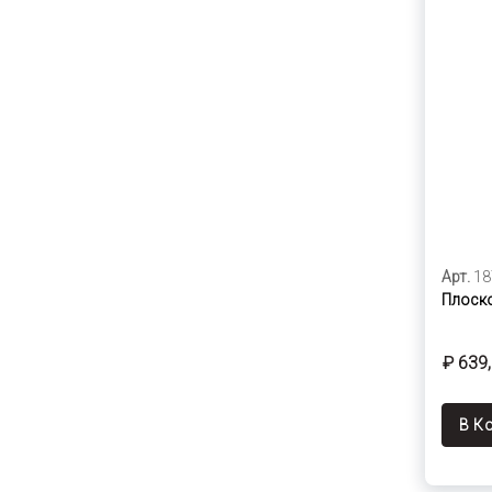
Арт.
18
Плоско
₽ 639
В К