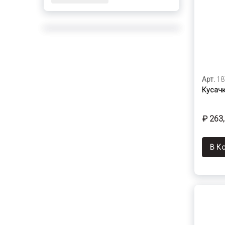
Арт.
18
Кусачк
₽ 263
В К