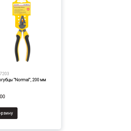
7203
губцы "Normal", 200 мм
,00
орзину