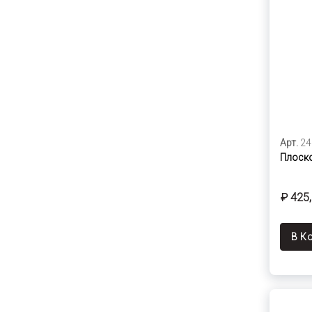
Арт.
24
Плоско
₽ 425
В К