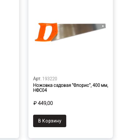
Арт.
193220
Ножовка садовая "Флорис", 400 мм,
НФС04
₽ 449,00
В Корзину