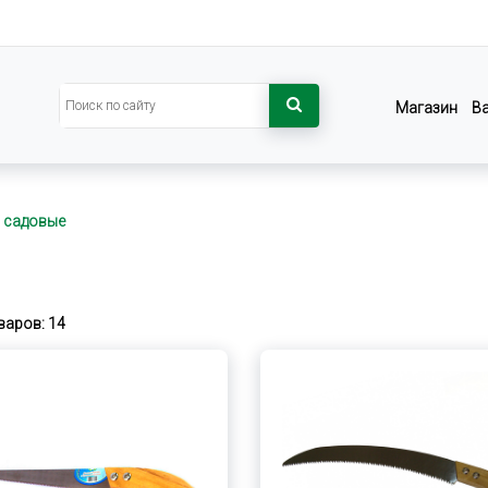
Магазин
В
 садовые
варов: 14