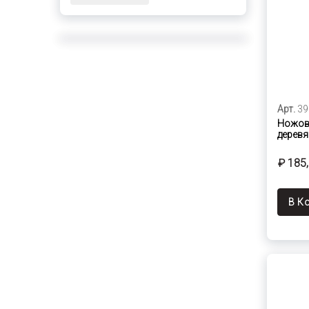
Арт.
39
Ножовк
деревя
₽ 185
В К