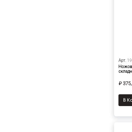
Арт.
19
Ножовк
склад
₽ 375
В К