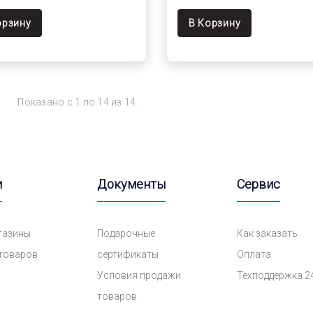
орзину
В Корзину
Показано с 1 по 14 из 14.
и
Документы
Сервис
газины
Подарочные
Как заказать
 товаров
сертификаты
Оплата
Условия продажи
Техподдержка 2
товаров