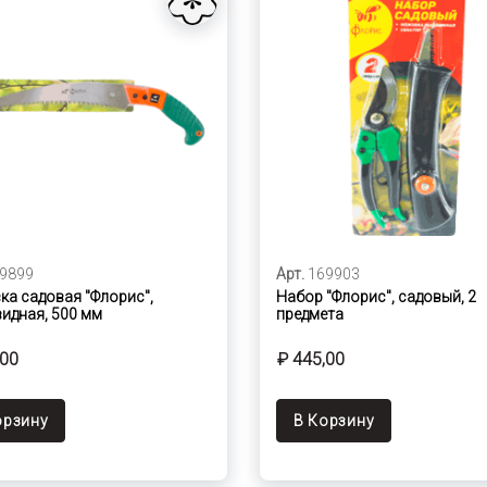
9899
Арт.
169903
а садовая "Флорис",
Набор "Флорис", садовый, 2
идная, 500 мм
предмета
,00
₽ 445,00
орзину
В Корзину