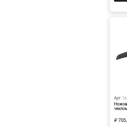
Арт.
16
Ножовк
чехлом
₽ 705