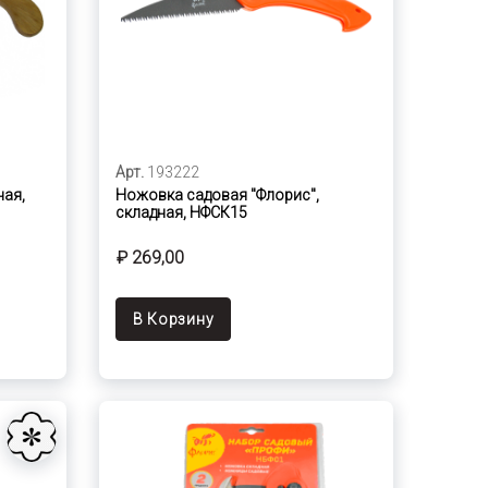
Арт.
193222
ная,
Ножовка садовая "Флорис",
складная, НФСК15
₽ 269,00
В Корзину