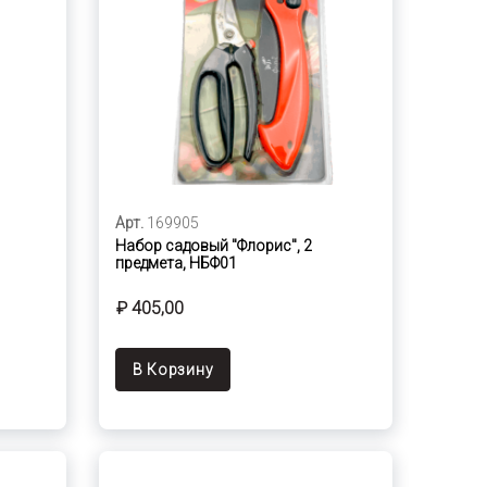
Арт.
169905
Набор садовый "Флорис", 2
предмета, НБФ01
₽ 405,00
В Корзину