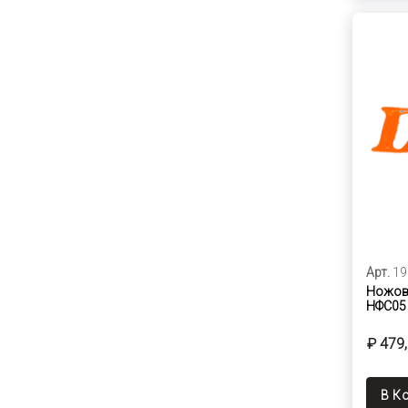
Арт.
19
Ножовк
НФС05
₽ 479
В К