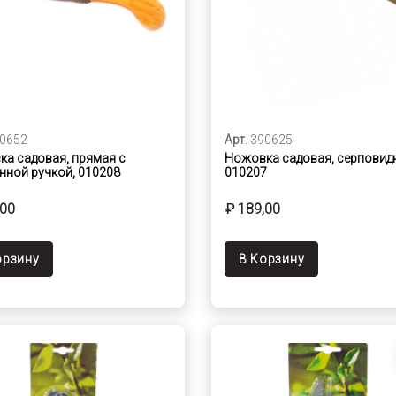
0652
Арт.
390625
а садовая, прямая с
Ножовка садовая, серповид
нной ручкой, 010208
010207
,00
₽ 189,00
орзину
В Корзину