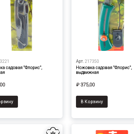
3221
Арт.
217350
а садовая "Флорис",
Ножовка садовая "Флорис",
ная
выдвижная
,00
₽ 375,00
орзину
В Корзину