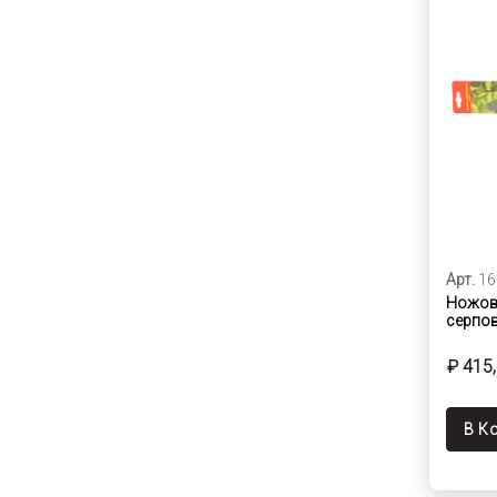
Арт.
16
Ножовк
серпов
₽ 415
В К