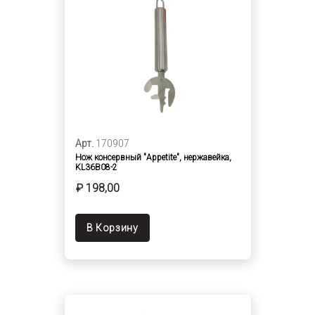
Арт.
170907
Нож консервный "Appetite", нержавейка,
KL36B08-2
₽ 198,00
В Корзину