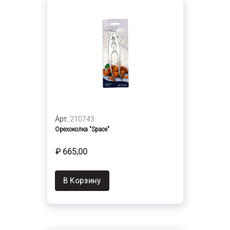
Арт.
210743
Орехоколка "Space"
₽ 665,00
В Корзину