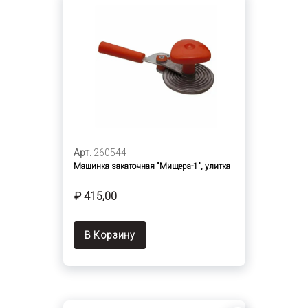
Арт.
260544
Машинка закаточная "Мищера-1", улитка
₽ 415,00
В Корзину