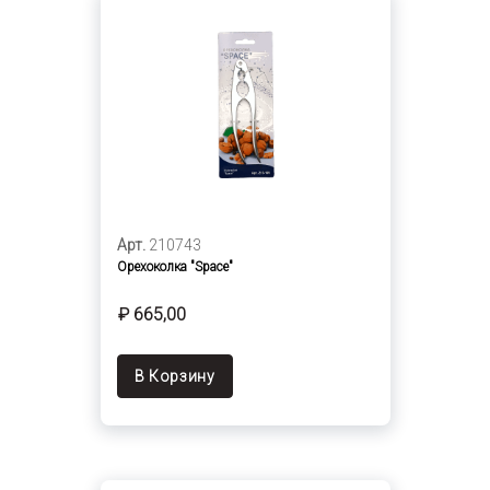
Арт.
210743
Орехоколка "Space"
₽ 665,00
В Корзину