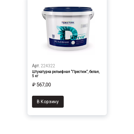
Арт.
224322
Штукатурка рельефная "Престиж", белая,
5 кг
₽ 567,00
В Корзину