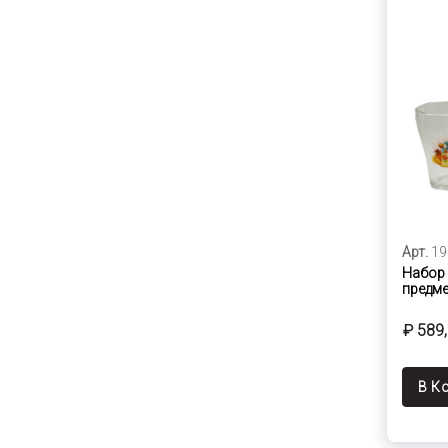
Арт.
19
Набор 
предме
₽ 589
В К