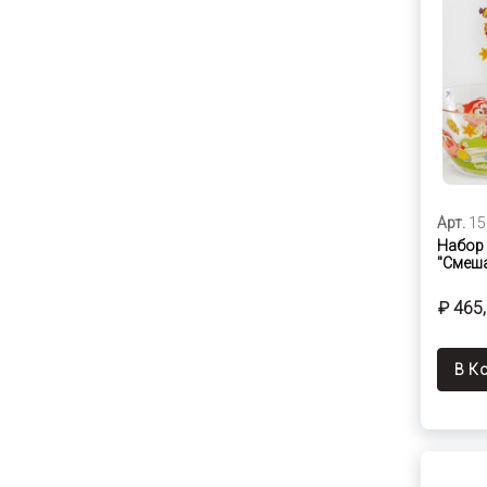
Арт.
15
Набор 
"Смеша
₽ 465
В К