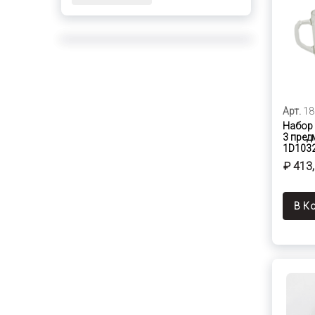
Арт.
18
Набор 
3 пред
1D103
₽ 413
В К