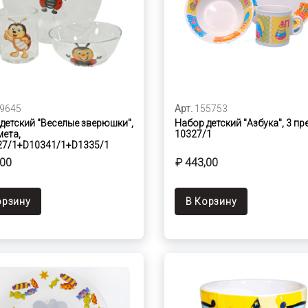
9645
Арт.
155753
детский "Веселые зверюшки",
Набор детский "Азбука", 3 пр
мета,
10327/1
27/1+D10341/1+D1335/1
,00
₽ 443,00
орзину
В Корзину