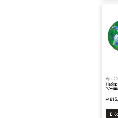
Арт.
20
Набор 
"Смеш
₽ 815
В К