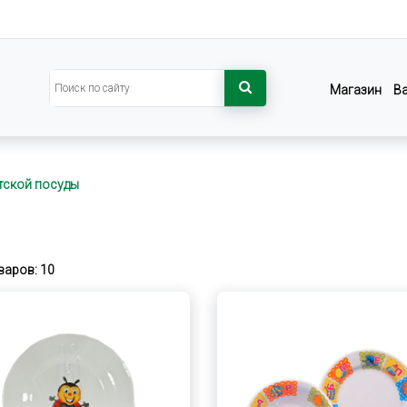
Магазин
В
тской посуды
варов: 10