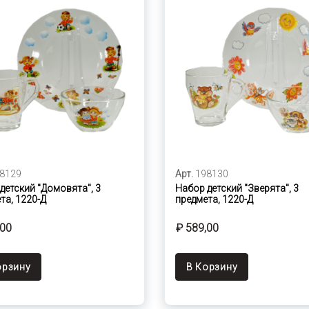
8129
Арт.
198130
детский "Домовята", 3
Набор детский "Зверята", 3
та, 1220-Д
предмета, 1220-Д
,00
₽ 589,00
орзину
В Корзину