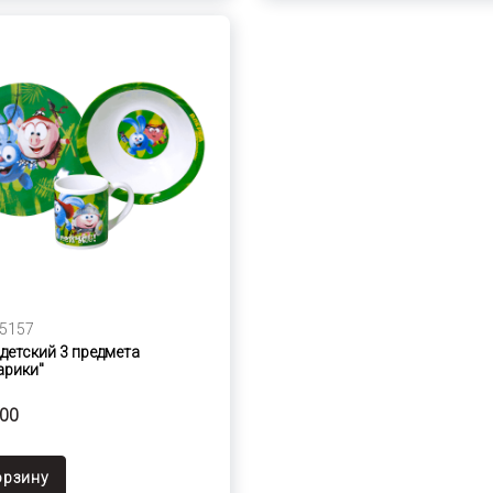
5157
детский 3 предмета
арики"
,00
орзину