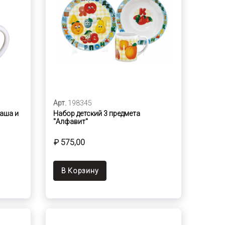
Арт.
198345
Маша и
Набор детский 3 предмета
"Алфавит"
₽ 575,00
В Корзину