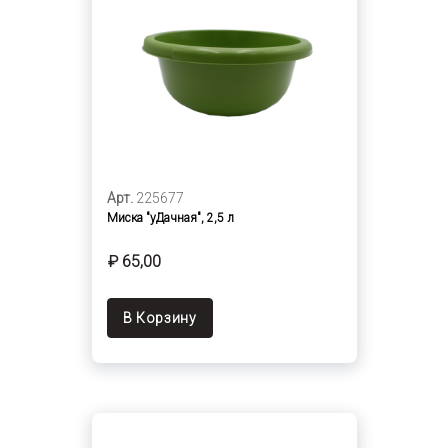
Арт.
225677
Миска "уДачная", 2,5 л
₽ 65,00
В Корзину