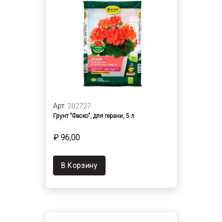
Арт.
202727
Грунт "Фаско", для герани, 5 л
₽ 96,00
В Корзину