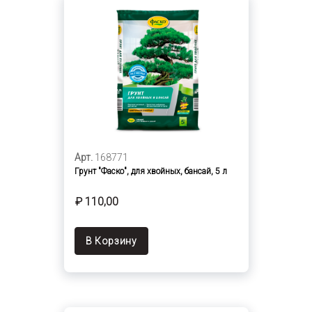
Арт.
168771
Грунт "Фаско", для хвойных, бансай, 5 л
₽ 110,00
В Корзину