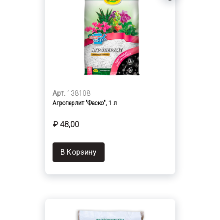
Арт.
138108
Агроперлит "Фаско", 1 л
₽ 48,00
В Корзину