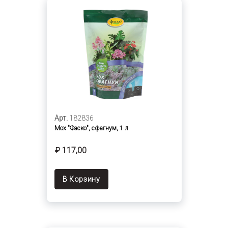
Арт.
182836
Мох "Фаско", сфагнум, 1 л
₽ 117,00
В Корзину