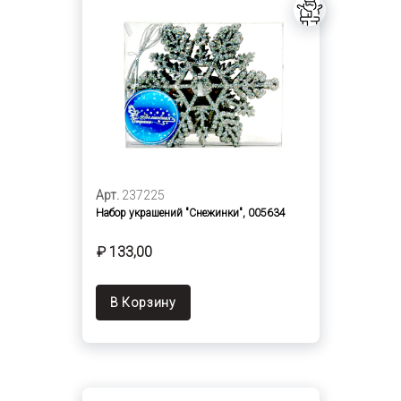
Арт.
237225
Набор украшений "Снежинки", 005634
₽ 133,00
В Корзину