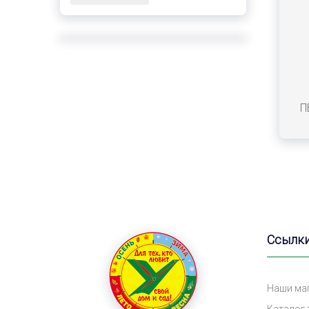
П
Ссылк
Наши ма