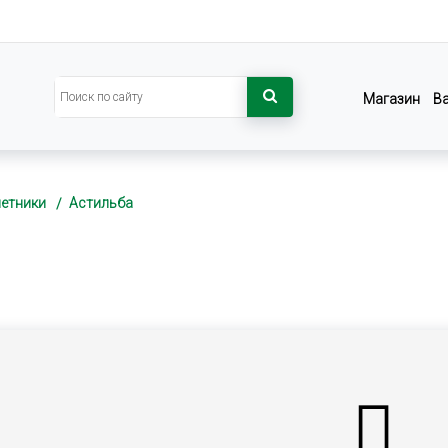
Магазин
В
летники
Астильба